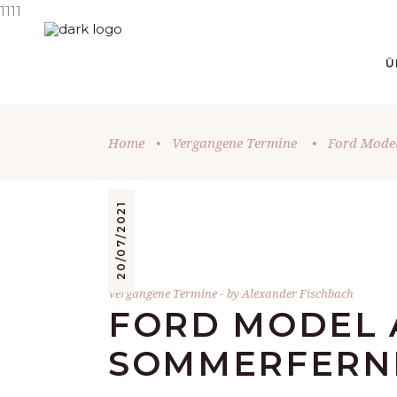
1111
Ü
Home
•
Vergangene Termine
•
Ford Model
20/07/2021
Vergangene Termine
by
Alexander Fischbach
FORD MODEL 
SOMMERFERNF