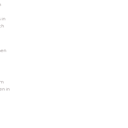
n
 in
ch
hen
em
en in