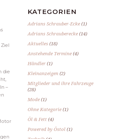
KATEGORIEN
Adrians Schrauber-Ecke
(1)
as
Adrians Schrauberecke
(14)
Aktuelles
(18)
Ziel
Anstehende Termine
(4)
Händler
(1)
n die
Kleinanzeigen
(2)
ht,
Mitglieder und ihre Fahrzeuge
ln –
(28)
en
Mode
(1)
Ohne Kategorie
(1)
Öl & Fett
(4)
Motor
Powered by Östol
(1)
agen