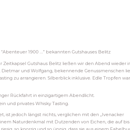
 “Abenteuer 1900 …” bekannten Gutshauses Belitz
 Zeitkapsel Gutshaus Belitz ließen wir den Abend wieder i
ger, Dietmar und Wolfgang, bekennende Genussmenschen li
sting zu arrangieren. Silberblick inklusive. Edle Tropfen wa
er Rückfahrt in einzigartigem Abendlicht.
n und privates Whisky Tasting.
, ist jedoch längst nichts, verglichen mit den „Ivenacker
– einem Naturdenkmal mit Dutzenden von Eichen, die auf bis
riesig, so knorrig und so üppig, dass sie aus einem Fabelbu