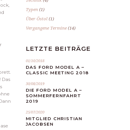
Technik
(4)
hock,
Typen
(1)
nd
Über Östol
(1)
Vergangene Termine
(14)
r
LETZTE BEITRÄGE
01/10/2018
DAS FORD MODEL A –
rett.
CLASSIC MEETING 2018
! Das
30/08/2019
s
DIE FORD MODEL A –
 ohne
SOMMERFERNFAHRT
 Dann
2019
25/07/2020
MITGLIED CHRISTIAN
JACOBSEN
Nase