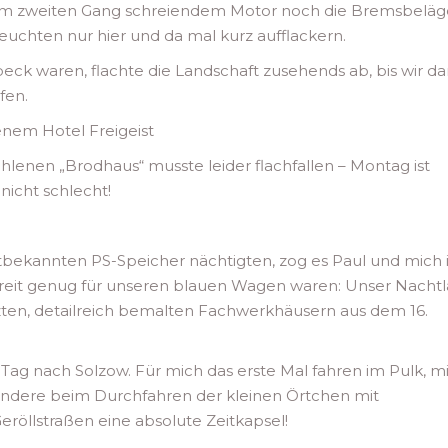
 im zweiten Gang schreiendem Motor noch die Bremsbeläg
uchten nur hier und da mal kurz aufflackern.
beck waren, flachte die Landschaft zusehends ab, bis wir d
fen.
enem Hotel Freigeist
lenen „Brodhaus“ musste leider flachfallen – Montag ist
icht schlecht!
tbekannten PS-Speicher nächtigten, zog es Paul und mich i
breit genug für unseren blauen Wagen waren: Unser Nachtl
ten, detailreich bemalten Fachwerkhäusern aus dem 16.
Tag nach Solzow. Für mich das erste Mal fahren im Pulk, mi
ondere beim Durchfahren der kleinen Örtchen mit
röllstraßen eine absolute Zeitkapsel!