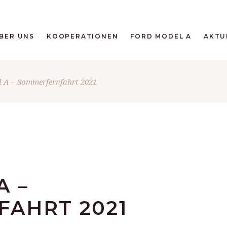
BER UNS
KOOPERATIONEN
FORD MODEL A
AKTU
 A – Sommerfernfahrt 2021
A –
AHRT 2021