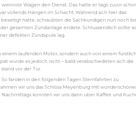
weinrote Wagen den Dienst. Das hatte er tags zuvor scho
war vollends Hängen im Schacht. Während sich hier das
beseitigt hatte, schraubten die Sachkundigen nun noch bis
er gesamten Zündanlage endete. Schlussendlich sollte si
iner defekten Zündspule lag.
 einem laufenden Motor, sondern auch von einem fürstlic
ät wurde es jedoch nicht – bald verabschiedeten sich die
 stand vor der Tür.
 So fanden in den folgenden Tagen Sternfahrten zu
g nahmen wir uns das Schloss Meyenburg mit wunderschön
Nachmittags konnten wir uns dann über Kaffee und Kuch