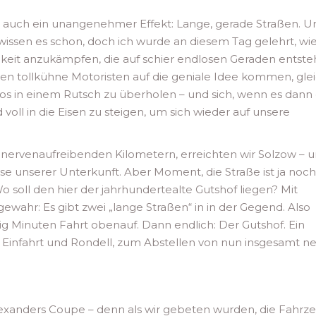
 auch ein unangenehmer Effekt: Lange, gerade Straßen. U
wissen es schon, doch ich wurde an diesem Tag gelehrt, wi
gkeit anzukämpfen, die auf schier endlosen Geraden entste
nen tollkühne Motoristen auf die geniale Idee kommen, gle
os in einem Rutsch zu überholen – und sich, wenn es dann
voll in die Eisen zu steigen, um sich wieder auf unsere
 nervenaufreibenden Kilometern, erreichten wir Solzow – 
esse unserer Unterkunft. Aber Moment, die Straße ist ja noc
soll den hier der jahrhundertealte Gutshof liegen? Mit
ahr: Es gibt zwei „lange Straßen“ in in der Gegend. Also
Minuten Fahrt obenauf. Dann endlich: Der Gutshof. Ein
Einfahrt und Rondell, zum Abstellen von nun insgesamt n
Alexanders Coupe – denn als wir gebeten wurden, die Fahrz