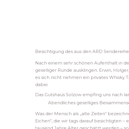
Besichtigung des aus den ARD Sendereihe
Nach einem sehr schönen Aufenthalt in der
geselliger Runde ausklingen. Erwin, Hol
es sich nicht nehmen ein privates Whisky Ta
dabei.
Das Gutshaus Solzow empfing uns nach lang
Abendliches geselliges Beisammensei
Was der Mensch als „alte Zeiten“ bezeichnet
Eichen“, die wir tags darauf besichtigten 
tausend Jahre Alter geschätzt werden – so 