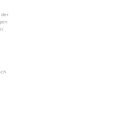
 der
egen
n.
och