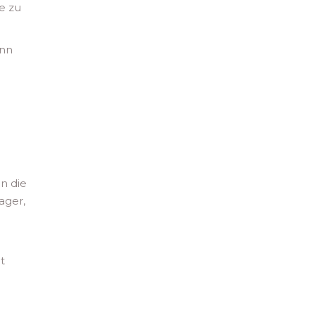
e zu
ann
n die
ager,
t