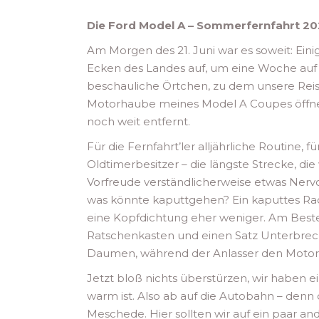
Die Ford Model A – Sommerfernfahrt 20
Am Morgen des 21. Juni war es soweit: Eini
Ecken des Landes auf, um eine Woche auf 
beschauliche Örtchen, zu dem unsere Reise
Motorhaube meines Model A Coupes öffnete,
noch weit entfernt.
Für die Fernfahrt’ler alljährliche Routine,
Oldtimerbesitzer – die längste Strecke, die
Vorfreude verständlicherweise etwas Nervo
was könnte kaputtgehen? Ein kaputtes Ra
eine Kopfdichtung eher weniger. Am Besten
Ratschenkasten und einen Satz Unterbrec
Daumen, während der Anlasser den Motor 
Jetzt bloß nichts überstürzen, wir haben ei
warm ist. Also ab auf die Autobahn – denn 
Meschede. Hier sollten wir auf ein paar an