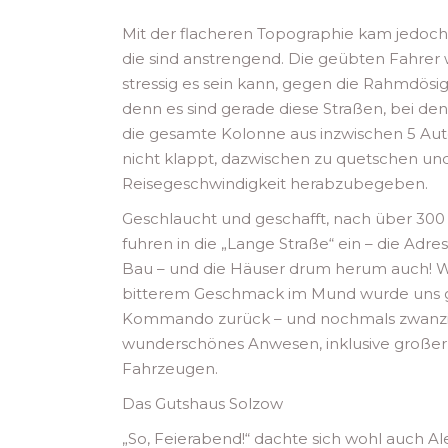
Mit der flacheren Topographie kam jedoch
die sind anstrengend. Die geübten Fahrer 
stressig es sein kann, gegen die Rahmdösi
denn es sind gerade diese Straßen, bei de
die gesamte Kolonne aus inzwischen 5 Aut
nicht klappt, dazwischen zu quetschen und 
Reisegeschwindigkeit herabzubegeben.
Geschlaucht und geschafft, nach über 300
fuhren in die „Lange Straße“ ein – die Adr
Bau – und die Häuser drum herum auch! Wo 
bitterem Geschmack im Mund wurde uns gew
Kommando zurück – und nochmals zwanzig 
wunderschönes Anwesen, inklusive großer 
Fahrzeugen.
Das Gutshaus Solzow
„So, Feierabend!“ dachte sich wohl auch 