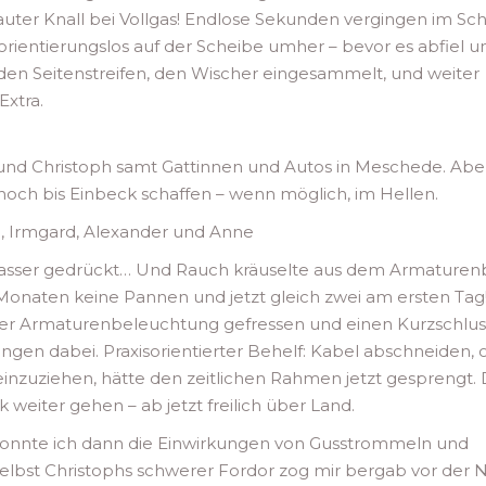
 lauter Knall bei Vollgas! Endlose Sekunden vergingen im Sc
 orientierungslos auf der Scheibe umher – bevor es abfiel u
en Seitenstreifen, den Wischer eingesammelt, und weiter
Extra.
 und Christoph samt Gattinnen und Autos in Meschede. Abe
a noch bis Einbeck schaffen – wenn möglich, im Hellen.
ph, Irmgard, Alexander und Anne
Anlasser gedrückt… Und Rauch kräuselte aus dem Armaturenb
it Monaten keine Pannen und jetzt gleich zwei am ersten Tag
 der Armaturenbeleuchtung gefressen und einen Kurzschlus
rungen dabei. Praxisorientierter Behelf: Kabel abschneiden,
inzuziehen, hätte den zeitlichen Rahmen jetzt gesprengt.
 weiter gehen – ab jetzt freilich über Land.
 konnte ich dann die Einwirkungen von Gusstrommeln und
elbst Christophs schwerer Fordor zog mir bergab vor der 