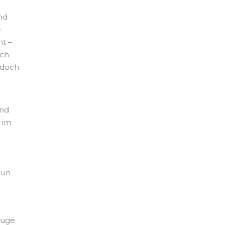
nd
e
ht –
ich
 doch
und
h im
eun
euge