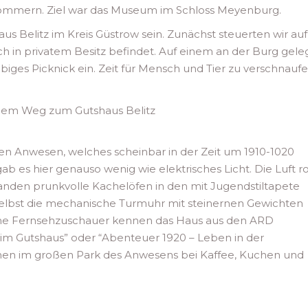
pommern. Ziel war das Museum im Schloss Meyenburg.
us Belitz im Kreis Güstrow sein. Zunächst steuerten wir auf
ich in privatem Besitz befindet. Auf einem an der Burg gel
biges Picknick ein. Zeit für Mensch und Tier zu verschnaufe
 dem Weg zum Gutshaus Belitz
en Anwesen, welches scheinbar in der Zeit um 1910-1020
b es hier genauso wenig wie elektrisches Licht. Die Luft r
anden prunkvolle Kachelöfen in den mit Jugendstiltapete
Selbst die mechanische Turmuhr mit steinernen Gewichten
ame Fernsehzuschauer kennen das Haus aus den ARD
m Gutshaus” oder “Abenteuer 1920 – Leben in der
en im großen Park des Anwesens bei Kaffee, Kuchen und