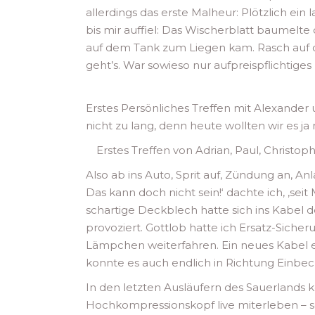
allerdings das erste Malheur: Plötzlich ein
bis mir auffiel: Das Wischerblatt baumelte
auf dem Tank zum Liegen kam. Rasch auf d
geht’s. War sowieso nur aufpreispflichtiges 
Erstes Persönliches Treffen mit Alexander
nicht zu lang, denn heute wollten wir es j
Erstes Treffen von Adrian, Paul, Christo
Also ab ins Auto, Sprit auf, Zündung an, 
Das kann doch nicht sein!‘ dachte ich, ‚se
schartige Deckblech hatte sich ins Kabel
provoziert. Gottlob hatte ich Ersatz-Siche
Lämpchen weiterfahren. Ein neues Kabel e
konnte es auch endlich in Richtung Einbeck
In den letzten Ausläufern des Sauerlands
Hochkompressionskopf live miterleben – s