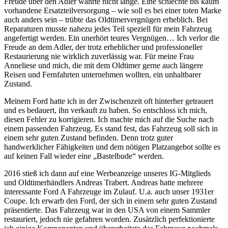
Freude über den Adler währte nicht lange. Eine schlechte bis kaum
vorhandene Ersatzteilversorgung – wie soll es bei einer toten Marke
auch anders sein – trübte das Oldtimervergnügen erheblich. Bei
Reparaturen musste nahezu jedes Teil speziell für mein Fahrzeug
angefertigt werden. Ein unerhört teures Vergnügen… Ich verlor die
Freude an dem Adler, der trotz erheblicher und professioneller
Restaurierung nie wirklich zuverlässig war. Für meine Frau
Anneliese und mich, die mit dem Oldtimer gerne auch längere
Reisen und Fernfahrten unternehmen wollten, ein unhaltbarer
Zustand.
Meinem Ford hatte ich in der Zwischenzeit oft hinterher getrauert
und es bedauert, ihn verkauft zu haben. So entschloss ich mich,
diesen Fehler zu korrigieren. Ich machte mich auf die Suche nach
einem passenden Fahrzeug. Es stand fest, das Fahrzeug soll sich in
einem sehr guten Zustand befinden. Denn trotz guter
handwerklicher Fähigkeiten und dem nötigen Platzangebot sollte es
auf keinen Fall wieder eine „Bastelbude“ werden.
2016 stieß ich dann auf eine Werbeanzeige unseres IG-Mitglieds
und Oldtimerhändlers Andreas Trabert. Andreas hatte mehrere
interessante Ford A Fahrzeuge im Zulauf. U.a. auch unser 1931er
Coupe. Ich erwarb den Ford, der sich in einem sehr guten Zustand
präsentierte. Das Fahrzeug war in den USA von einem Sammler
restauriert, jedoch nie gefahren worden. Zusätzlich perfektionierte