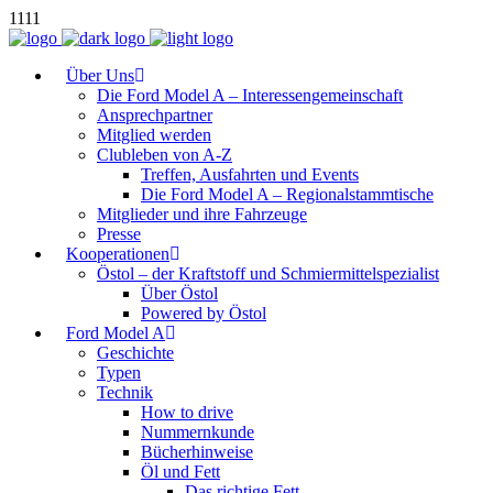
1111
Über Uns
Die Ford Model A – Interessengemeinschaft
Ansprechpartner
Mitglied werden
Clubleben von A-Z
Treffen, Ausfahrten und Events
Die Ford Model A – Regionalstammtische
Mitglieder und ihre Fahrzeuge
Presse
Kooperationen
Östol – der Kraftstoff und Schmiermittelspezialist
Über Östol
Powered by Östol
Ford Model A
Geschichte
Typen
Technik
How to drive
Nummernkunde
Bücherhinweise
Öl und Fett
Das richtige Fett