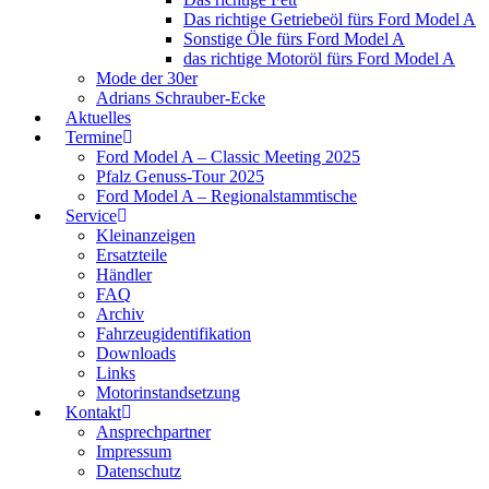
Das richtige Getriebeöl fürs Ford Model A
Sonstige Öle fürs Ford Model A
das richtige Motoröl fürs Ford Model A
Mode der 30er
Adrians Schrauber-Ecke
Aktuelles
Termine
Ford Model A – Classic Meeting 2025
Pfalz Genuss-Tour 2025
Ford Model A – Regionalstammtische
Service
Kleinanzeigen
Ersatzteile
Händler
FAQ
Archiv
Fahrzeugidentifikation
Downloads
Links
Motorinstandsetzung
Kontakt
Ansprechpartner
Impressum
Datenschutz