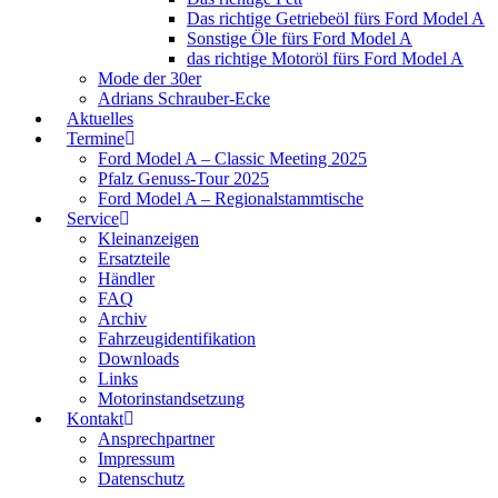
Das richtige Getriebeöl fürs Ford Model A
Sonstige Öle fürs Ford Model A
das richtige Motoröl fürs Ford Model A
Mode der 30er
Adrians Schrauber-Ecke
Aktuelles
Termine
Ford Model A – Classic Meeting 2025
Pfalz Genuss-Tour 2025
Ford Model A – Regionalstammtische
Service
Kleinanzeigen
Ersatzteile
Händler
FAQ
Archiv
Fahrzeugidentifikation
Downloads
Links
Motorinstandsetzung
Kontakt
Ansprechpartner
Impressum
Datenschutz