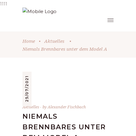
1111
Home
•
Aktuelles
•
Niemals Brennbares unter dem Model A
25/07/2021
Aktuelles
by
Alexander Fischbach
NIEMALS
BRENNBARES UNTER