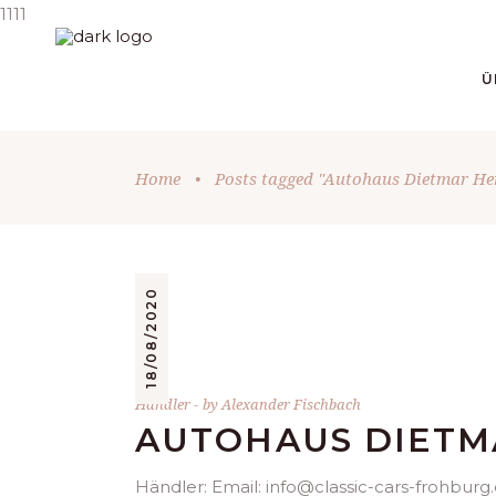
1111
Ü
Home
•
Posts tagged "Autohaus Dietmar He
18/08/2020
Händler
by
Alexander Fischbach
AUTOHAUS DIETM
Händler: Email: info@classic-cars-frohburg