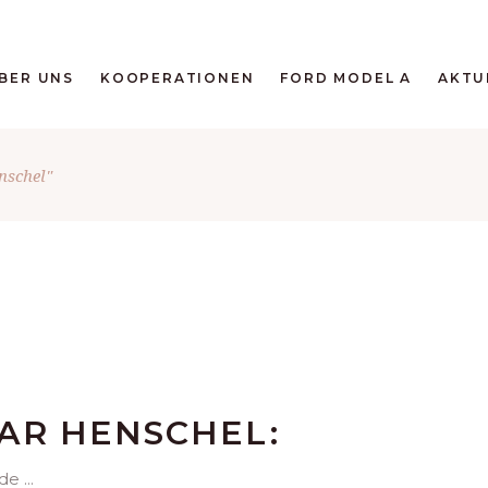
BER UNS
KOOPERATIONEN
FORD MODEL A
AKTU
nschel"
AR HENSCHEL:
.de