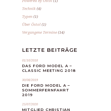
Powered by Östol
(1)
Technik
(4)
Typen
(1)
Über Östol
(1)
Vergangene Termine
(14)
LETZTE BEITRÄGE
01/10/2018
DAS FORD MODEL A –
CLASSIC MEETING 2018
30/08/2019
DIE FORD MODEL A –
SOMMERFERNFAHRT
2019
25/07/2020
MITGLIED CHRISTIAN