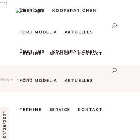
1111
ÜBER UNS
KOOPERATIONEN
FORD MODEL A
AKTUELLES
ÜBER UNS
KOOPERATIONEN
TERMINE
SERVICE
KONTAKT
Home
•
2021
•
Juni
FORD MODEL A
AKTUELLES
TERMINE
SERVICE
KONTAKT
01/06/2021